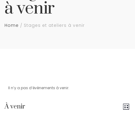
à venir
Home
Stages et ateliers à venir
Il n’y a pas d’évènements à venir.
N
N
À venir
L
a
i
S
a
s
é
v
t
l