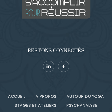
e
a
s
r
É
c
v
è
o
n
RESTONS CONNECTÉS
n
e
s
u
e
n
l
t
ACCUEIL
A PROPOS
AUTOUR DU YOGA
t
STAGES ET ATELIERS
PSYCHANALYSE